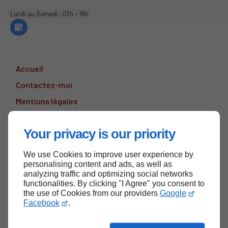
Lundi au Samedi : 07h – 18h
Accueil
Contactez-moi
Mentions légales
Plan du site
Your privacy is our priority
We use Cookies to improve user experience by
Haut de page
personalising content and ads, as well as
analyzing traffic and optimizing social networks
functionalities. By clicking "I Agree" you consent to
the use of Cookies from our providers
Google
Facebook
.